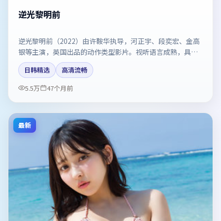
逆光黎明前
逆光黎明前（2022）由许鞍华执导，河正宇、段奕宏、金高
银等主演，英国出品的动作类型影片。视听语言成熟，具备
院线质感。剧情简介与主创信息可供检索参考，上映日期以
日韩精选
高清流畅
片方资料为准。
5.5万
47个月前
最新