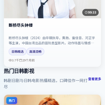
99:33
断桥尽头钟楼
断桥尽头钟楼（2024）由毕赣执导，黄渤、雷佳音、河正宇
等主演，中国台湾出品的冒险类型影片。动作场面与情感戏
比例拿捏得当。剧情简介与主创信息可供检索参考，上映日
日韩精选
高清流畅
期以片方资料为准。
3.7千
29个月前
热门日韩影视
查看更多
韩剧日剧与日韩电影热播精选，口碑佳作一网打
尽
热门