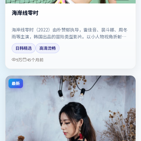
海岸线零时
海岸线零时（2022）由朴赞郁执导，雷佳音、裴斗娜、周冬
雨等主演，韩国出品的冒险类型影片。以小人物视角折射时
代切片。剧情简介与主创信息可供检索参考，上映日期以片
日韩精选
高清流畅
方资料为准。
9万
45个月前
最新