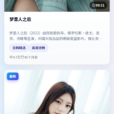
99:31
梦里人之后
梦里人之后（2022）由陈凯歌执导，佛罗伦斯·皮尤、吴
京、汤唯等主演，中国大陆出品的悬疑类型影片。镜头克制
却充满张力，人物弧光完整。剧情简介与主创信息可供检索
日韩精选
高清流畅
参考，上映日期以片方资料为准。
4.7万
45个月前
最新