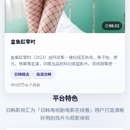
98:32
金鱼缸零时
金鱼缸零时（2023）由丹尼斯·维伦纽瓦执导，章子怡、廖
凡、杨幂等主演，印度出品的科幻类型影片。双线叙事把悬
念保持到最后一刻。剧情简介与主创信息可供检索参考，上
日韩精选
高清流畅
映日期以片方资料为准。
9万
41个月前
平台特色
日韩影视汇
为「
日韩电视剧电影在线看
」用户打造清晰
好用的找片与观影体验