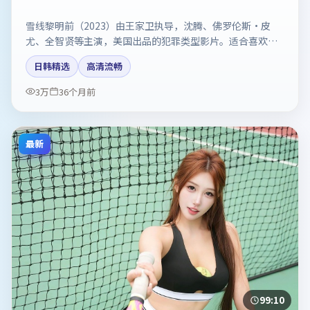
雪线黎明前（2023）由王家卫执导，沈腾、佛罗伦斯·皮
尤、全智贤等主演，美国出品的犯罪类型影片。适合喜欢强
情节与反转的观众。剧情简介与主创信息可供检索参考，上
日韩精选
高清流畅
映日期以片方资料为准。
3万
36个月前
最新
99:10