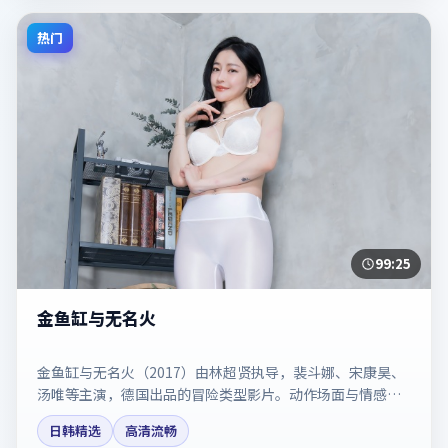
热门
99:25
金鱼缸与无名火
金鱼缸与无名火（2017）由林超贤执导，裴斗娜、宋康昊、
汤唯等主演，德国出品的冒险类型影片。动作场面与情感戏
比例拿捏得当。剧情简介与主创信息可供检索参考，上映日
日韩精选
高清流畅
期以片方资料为准。