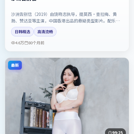
沙洲告别信（2019）由饶晓志执导，提莫西·查拉梅、黄
渤、赞达亚等主演，中国香港出品的悬疑类型影片。配乐与
剪辑强化了宿命感。剧情简介与主创信息可供检索参考，上
日韩精选
高清流畅
映日期以片方资料为准。
4.6万
80个月前
最新
99:25