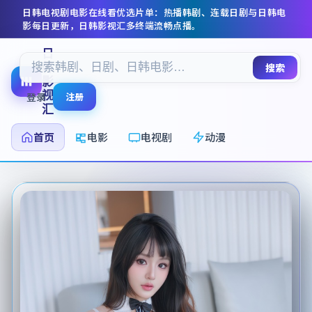
日韩电视剧电影在线看
优选片单：热播韩剧、连载日剧与日韩电
影每日更新，
日韩影视汇
多终端流畅点播。
日
韩
搜索
影
视
登录
注册
汇
首页
电影
电视剧
动漫