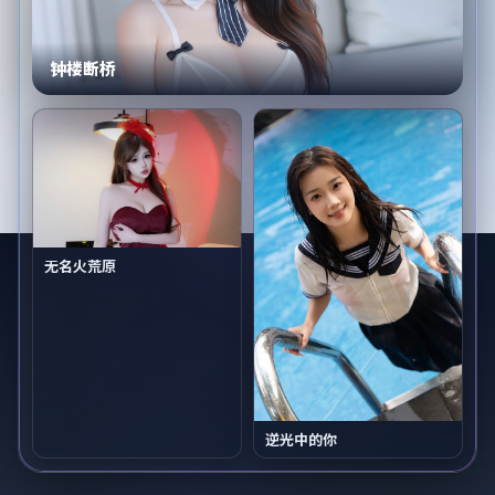
钟楼断桥
无名火荒原
逆光中的你