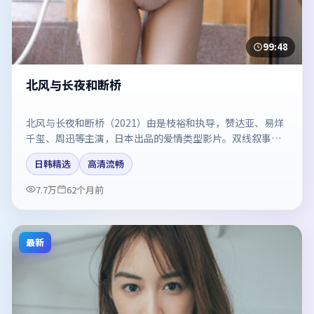
99:48
北风与长夜和断桥
北风与长夜和断桥（2021）由是枝裕和执导，赞达亚、易烊
千玺、周迅等主演，日本出品的爱情类型影片。双线叙事把
悬念保持到最后一刻。剧情简介与主创信息可供检索参考，
日韩精选
高清流畅
上映日期以片方资料为准。
7.7万
62个月前
最新