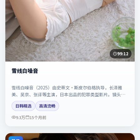
99:12
雪线白噪音
雪线白噪音（2025）由史蒂文·斯皮尔伯格执导，长泽雅
美、吴京、张译等主演，日本出品的犯罪类型影片。镜头克
制却充满张力，人物弧光完整。剧情简介与主创信息可供检
日韩精选
高清流畅
索参考，上映日期以片方资料为准。
9.3万
15个月前