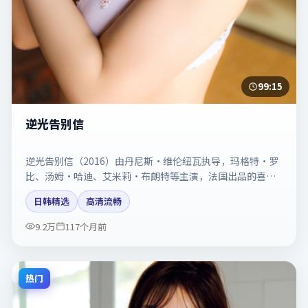
99:15
逆光告别信
逆光告别信（2016）由丹尼斯·维伦纽瓦执导，玛格特·罗
比、汤姆·哈迪、艾米莉·布朗特等主演，法国出品的喜剧
类型影片。动作场面与情感戏比例拿捏得当。剧情简介与主
日韩精选
高清流畅
创信息可供检索参考，上映日期以片方资料为准。
9.2万
117个月前
热门