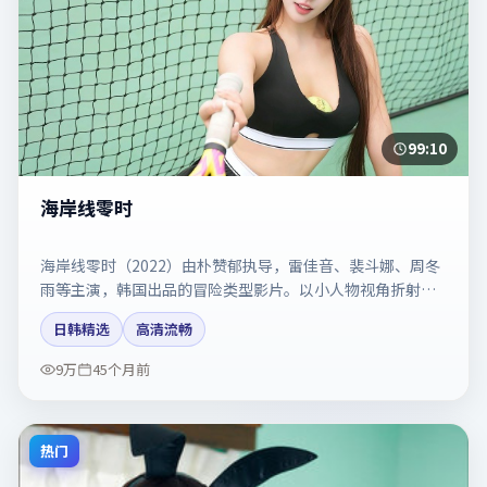
99:10
海岸线零时
海岸线零时（2022）由朴赞郁执导，雷佳音、裴斗娜、周冬
雨等主演，韩国出品的冒险类型影片。以小人物视角折射时
代切片。剧情简介与主创信息可供检索参考，上映日期以片
日韩精选
高清流畅
方资料为准。
9万
45个月前
热门