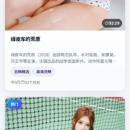
92:29
绿皮车的荒原
绿皮车的荒原（2018）由饶晓志执导，木村拓哉、宋康昊、
河正宇等主演，法国出品的战争类型影片。动作场面与情感
戏比例拿捏得当。剧情简介与主创信息可供检索参考，上映
日韩精选
高清流畅
日期以片方资料为准。
9万
92个月前
热门