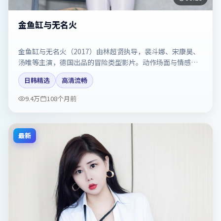
金鱼缸与无名火
金鱼缸与无名火（2017）由林超贤执导，裴斗娜、宋康昊、
汤唯等主演，德国出品的冒险类型影片。动作场面与情感戏
比例拿捏得当。剧情简介与主创信息可供检索参考，上映日
日韩精选
高清流畅
期以片方资料为准。
9.4万
108个月前
最新