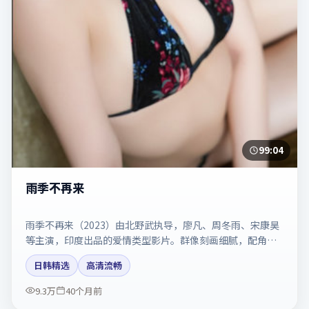
99:04
雨季不再来
雨季不再来（2023）由北野武执导，廖凡、周冬雨、宋康昊
等主演，印度出品的爱情类型影片。群像刻画细腻，配角同
样出彩。剧情简介与主创信息可供检索参考，上映日期以片
日韩精选
高清流畅
方资料为准。
9.3万
40个月前