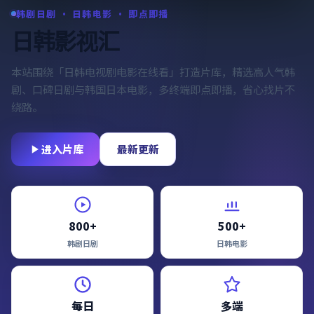
韩剧日剧 · 日韩电影 · 即点即播
日韩影视汇
本站围绕「
日韩电视剧电影在线看
」打造片库，精选高人气韩
剧、口碑日剧与韩国日本电影，多终端即点即播，省心找片不
绕路。
进入片库
最新更新
800+
500+
韩剧日剧
日韩电影
每日
多端